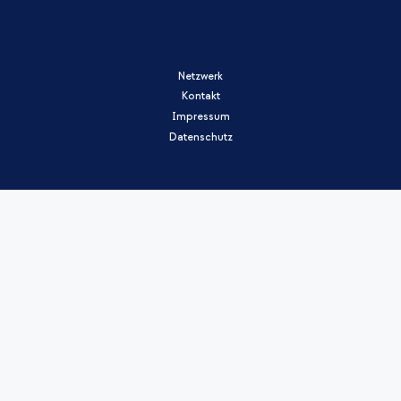
Netzwerk
Kontakt
Impressum
Datenschutz
Dieses Projekt wurde mit Unterstützung der Europäischen Kommission finanziert. Die
Verantwortung für den Inhalt dieser Veröffentlichung trägt allein der Verfasser; die
Kommission haftet nicht für die weitere Verwendung der darin enthaltenen Angaben.