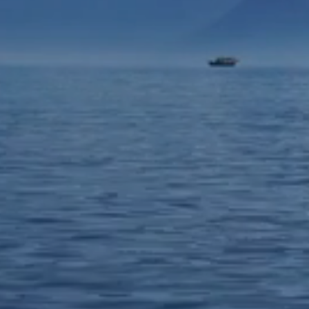
#when we share we win
ip in harbor is safe, but that is not what ships are built
John A. Shedd