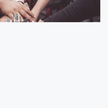
te Beratung
t Expert:innen, helfen bei Förderanträgen und unterstützen bei der
Learning Communities