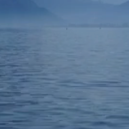
 for."