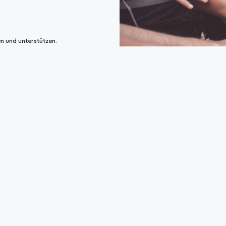
en und unterstützen.
eten.
rasmus+ Praktika
Praxisorientier
nträgen und unterstützen bei der
Wir organisieren Workshops mi
Projektdurchführung.
Mehr erfahren
Netzwerk und 