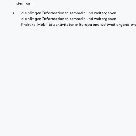
indem wir …
… die nötigen Informationen sammeln und weitergeben.
… die nötigen Informationen sammeln und weitergeben.
... Praktika, Mobilitätsaktivitäten in Europa und weltweit organisier
... Erasmus+ Konsortien organisieren.
… praxisorientierte Begleitung zu internationaler Kooperation anbi
… unser Netzwerk teilen.
… Learning Communities aufbauen.
Europa und Bildung geförderte E
Wir organisieren Workshops mit Expert:innen, helfen bei Fördera
Projektdurchführung.
Mehr erfahren
Informations-Vermittler