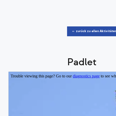
‹‹ zurück zu allen Aktivitäte
Padlet