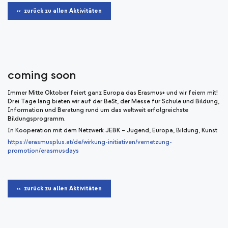
‹‹ zurück zu allen Aktivitäten
coming soon
Immer Mitte Oktober feiert ganz Europa das Erasmus+ und wir feiern mit!
Drei Tage lang bieten wir auf der BeSt, der Messe für Schule und Bildung,
Information und Beratung rund um das weltweit erfolgreichste
Bildungsprogramm.
In Kooperation mit dem Netzwerk JEBK – Jugend, Europa, Bildung, Kunst
https://erasmusplus.at/de/wirkung-initiativen/vernetzung-
promotion/erasmusdays
‹‹ zurück zu allen Aktivitäten